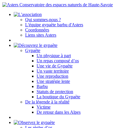
Qui sommes-nous ?
L'équipe gypaète barbu d'Asters
Coordonnées
Liens sites Asters
Gypaète
Un physique à part
Un repas composé d’os
Une vie de Gypaète
Un vaste territoire
Une reproduction
Une stratégie lente
Barbu
Statuts de protection
La boutique du Gypaète
De la légende à la réalité
Victime
De retour dans les Alpes
Les règles d’or